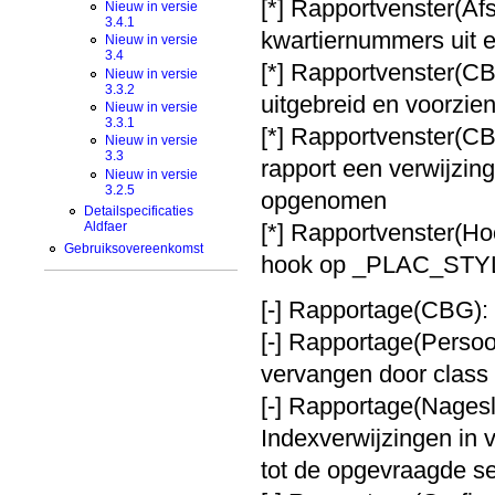
[*] Rapportvenster(Af
Nieuw in versie
3.4.1
kwartiernummers uit e
Nieuw in versie
3.4
[*] Rapportvenster(CB
Nieuw in versie
3.3.2
uitgebreid en voorzie
Nieuw in versie
3.3.1
[*] Rapportvenster(CB
Nieuw in versie
3.3
rapport een verwijzi
Nieuw in versie
3.2.5
opgenomen
Detailspecificaties
[*] Rapportvenster(Ho
Aldfaer
Gebruiksovereenkomst
hook op _PLAC_STY
[-] Rapportage(CBG): B
[-] Rapportage(Persoon
vervangen door class 
[-] Rapportage(Nagesl
Indexverwijzingen in v
tot de opgevraagde se