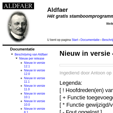
Aldfaer
Hét gratis stamboomprogram
Wel
U bent
op pagina
Start
›
Documentatie
›
Beschri
.
Documentatie
Nieuw in versie 
Beschrijving van Aldfaer
Nieuw per release
Nieuw in versie
12.1
Nieuw in versie
Ingediend door Antoon op 
12.0
Nieuw in versie
Legenda:
11.1
Nieuw in versie
[ ! Hoofdreden(en) va
11.0
Nieuw in versie
[ + Functie toegevoeg
10.1
Nieuw in versie
[ * Functie gewijzigd/v
10.0
Nieuw in versie
[ - Fout opgelost ]
8.1