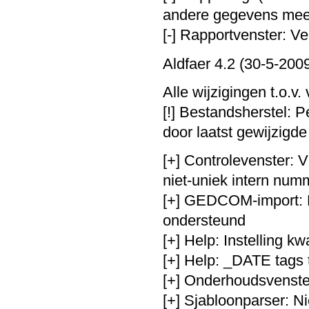
andere gegevens meer
[-] Rapportvenster: V
Aldfaer 4.2 (30-5-200
Alle wijzigingen t.o.v.
[!] Bestandsherstel: 
door laatst gewijzigd
[+] Controlevenster: 
niet-uniek intern num
[+] GEDCOM-import: N
ondersteund
[+] Help: Instelling kw
[+] Help: _DATE tags
[+] Onderhoudsvenster
[+] Sjabloonparser