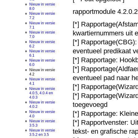
Nieuw in versie
8.0
rapportmodule 4.2.0.2
Nieuw in versie
7.2
[*] Rapportage(Afstam
Nieuw in versie
7.1
kwartiernummers uit e
Nieuw in versie
7.0
[*] Rapportage(CBG): 
Nieuw in versie
6.2
eventueel predikaat v
Nieuw in versie
6.1
[*] Rapportage: Hook
Nieuw in versie
6.0
[*] Rapportage(Aldfae
Nieuw in versie
4.2
eventueel pad naar 
Nieuw in versie
4.1
[*] Rapportage(Wizard)
Nieuw in versie
4.0.5, 4.0.4 en
[*] Rapportage(Wizar
4.0.3
Nieuw in versie
toegevoegd
4.0.2
Nieuw in versie
[*] Rapportage: Klein
4.0
[*] Rapportvenster: Ui
Nieuw in versie
3.5.3
tekst- en grafische r
Nieuw in versie
3.5.2 en 3.5