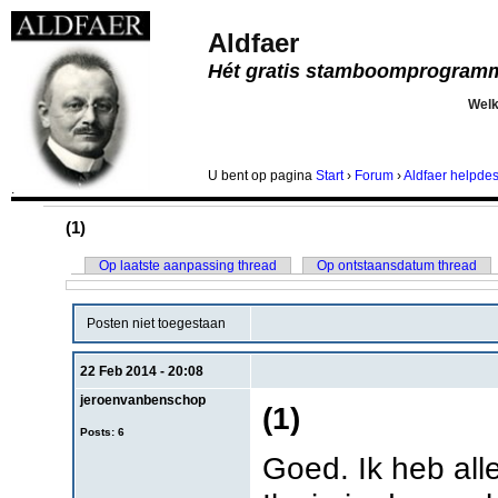
Aldfaer
Hét gratis stamboomprogram
Wel
U bent
op pagina
Start
›
Forum
›
Aldfaer helpde
.
(1)
Op laatste aanpassing thread
Op ontstaansdatum thread
Posten niet toegestaan
22 Feb 2014 - 20:08
jeroenvanbenschop
(1)
Posts: 6
Goed. Ik heb all