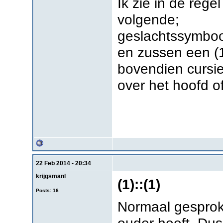
Ik zie in de rege
volgende;
geslachtssymbool,
en zussen een (1)
bovendien cursie
over het hoofd o
22 Feb 2014 - 20:34
krijgsmanl
(1)::(1)
Posts: 16
Normaal gesproke
ouder heeft. Dus