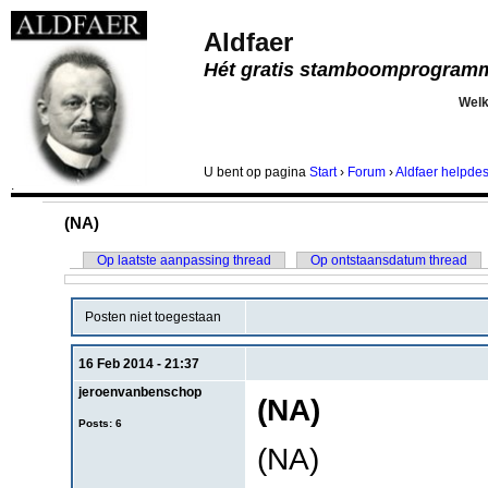
Aldfaer
Hét gratis stamboomprogram
Wel
U bent
op pagina
Start
›
Forum
›
Aldfaer helpde
.
(NA)
Op laatste aanpassing thread
Op ontstaansdatum thread
Posten niet toegestaan
16 Feb 2014 - 21:37
jeroenvanbenschop
(NA)
Posts: 6
(NA)