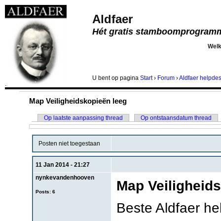
Aldfaer
Hét gratis stamboomprogram
Wel
U bent
op pagina
Start
›
Forum
›
Aldfaer helpde
.
Map Veiligheidskopieën leeg
Op laatste aanpassing thread
Op ontstaansdatum thread
Posten niet toegestaan
11 Jan 2014 - 21:27
nynkevandenhooven
Map Veiligheid
Posts: 6
Beste Aldfaer he