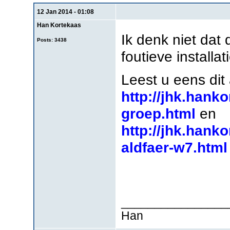
12 Jan 2014 - 01:08
Han Kortekaas
Ik denk niet dat
Posts: 3438
foutieve installa
Leest u eens dit a
http://jhk.hank
groep.html
en
http://jhk.hank
aldfaer-w7.html
________________
Han