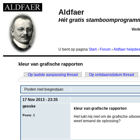
Aldfaer
Hét gratis stamboomprogram
Wel
U bent
op pagina
Start
›
Forum
›
Aldfaer helpde
.
kleur van grafische rapporten
Op laatste aanpassing thread
Op ontstaansdatum thread
Posten niet toegestaan
17 Nov 2013 - 23:35
geeske
kleur van grafische rapporten
Posts: 1
Het lukt mij niet om de grafische uitvoer
weet iemand de oplossing?