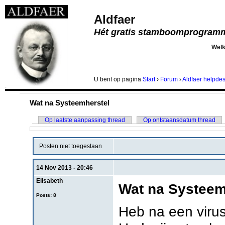
Aldfaer
Hét gratis stamboomprogram
Wel
U bent
op pagina
Start
›
Forum
›
Aldfaer helpde
.
Wat na Systeemherstel
Op laatste aanpassing thread
Op ontstaansdatum thread
Posten niet toegestaan
14 Nov 2013 - 20:46
Elisabeth
Wat na Systeem
Posts: 8
Heb na een virus