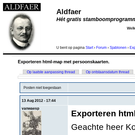
Aldfaer
Hét gratis stamboomprogram
Wel
U bent
op pagina
Start
›
Forum
›
Sjablonen
›
Exp
.
Exporteren html-map met persoonskaarten.
Op laatste aanpassing thread
Op ontstaansdatum thread
Posten niet toegestaan
13 Aug 2012 - 17:44
vanwaesp
Exporteren htm
Geachte heer Ko