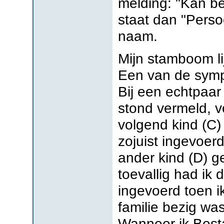
melding: "Kan be
staat dan "Perso
naam.
Mijn stamboom lij
Een van de symp
Bij een echtpaar
stond vermeld, 
volgend kind (C) 
zojuist ingevoer
ander kind (D) g
toevallig had ik
ingevoerd toen i
familie bezig was
Wanneer ik Bestan