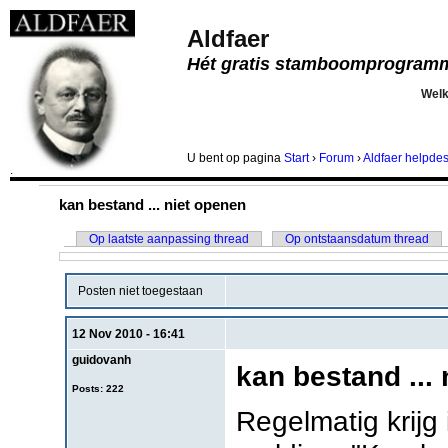
Aldfaer
Hét gratis stamboomprogram
Wel
U bent
op pagina
Start
›
Forum
›
Aldfaer helpde
.
kan bestand ... niet openen
Op laatste aanpassing thread
Op ontstaansdatum thread
Posten niet toegestaan
12 Nov 2010 - 16:41
guidovanh
kan bestand ...
Posts: 222
Regelmatig krijg 