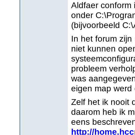
Aldfaer conform 
onder C:\Progra
(bijvoorbeeld C:\
In het forum zij
niet kunnen ope
systeemconfigura
probleem verholp
was aangegeven 
eigen map werd 
Zelf het ik nooi
daarom heb ik mi
eens beschreven
http://home.hcc