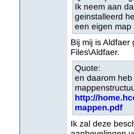
Ik neem aan dat
geinstalleerd h
een eigen map (
Bij mij is Aldfae
Files\Aldfaer.
Quote:
en daarom heb i
mappenstructuu
http://home.hc
mappen.pdf
Ik zal deze besc
aanbevelingen v