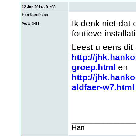
12 Jan 2014 - 01:08
Han Kortekaas
Ik denk niet dat
Posts: 3438
foutieve installa
Leest u eens dit a
http://jhk.hank
groep.html
en
http://jhk.hank
aldfaer-w7.html
________________
Han