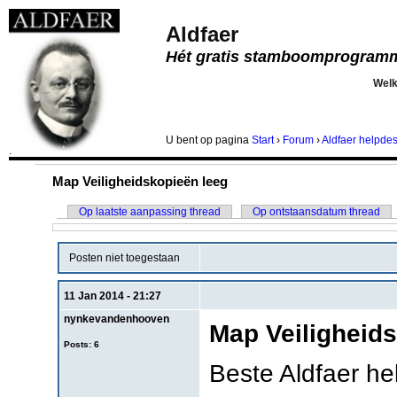
Aldfaer
Hét gratis stamboomprogram
Wel
U bent
op pagina
Start
›
Forum
›
Aldfaer helpde
.
Map Veiligheidskopieën leeg
Op laatste aanpassing thread
Op ontstaansdatum thread
Posten niet toegestaan
11 Jan 2014 - 21:27
nynkevandenhooven
Map Veiligheid
Posts: 6
Beste Aldfaer he